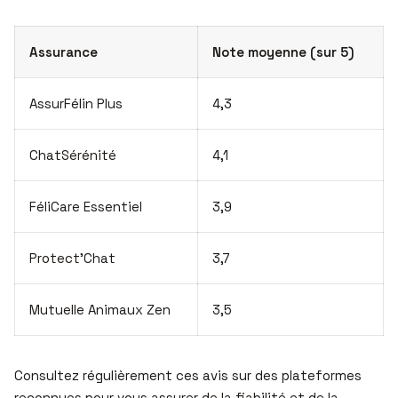
Assurance
Note moyenne (sur 5)
AssurFélin Plus
4,3
ChatSérénité
4,1
FéliCare Essentiel
3,9
Protect’Chat
3,7
Mutuelle Animaux Zen
3,5
Consultez régulièrement ces avis sur des plateformes
reconnues pour vous assurer de la fiabilité et de la