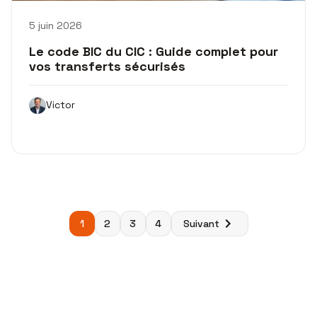
5 juin 2026
Le code BIC du CIC : Guide complet pour
vos transferts sécurisés
Victor
Pagination
1
2
3
4
Suivant
des
publications