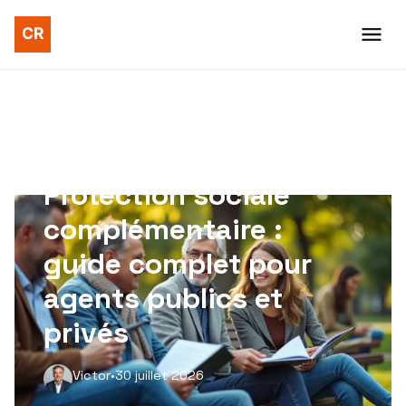
DERNIER ARTICLE PUBLIÉ
Protection sociale
complémentaire :
guide complet pour
agents publics et
privés
Victor
•
30 juillet 2026