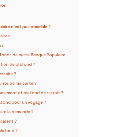
ion
laire n’est pas possible ?
aires
és
afonds de carte Banque Populaire
tion de plafond ?
essaire ?
rité de ma carte ?
paiement et plafond de retrait ?
afond pour un voyage ?
ire la demande ?
pparent ?
 plafond ?