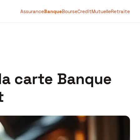
Assurance
Banque
Bourse
Credit
Mutuelle
Retraite
la carte Banque
t