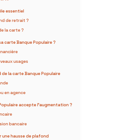
le essentiel
d de retrait ?
e la carte ?
sa carte Banque Populaire ?
inancière
uveaux usages
de la carte Banque Populaire
ande
 ou en agence
 Populaire accepte l’augmentation ?
ancaire
sion bancaire
r une hausse de plafond