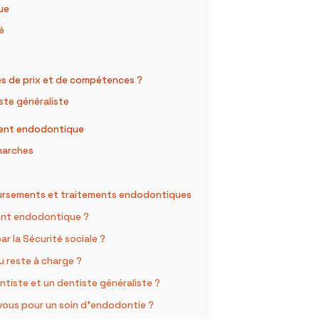
que
é
es de prix et de compétences ?
ste généraliste
ement endodontique
émarches
oursements et traitements endodontiques
ment endodontique ?
 la Sécurité sociale ?
du reste à charge ?
ntiste et un dentiste généraliste ?
ous pour un soin d’endodontie ?