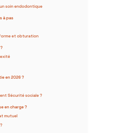
 un soin endodontique
s à pas
forme et obturation
 ?
lexité
ie en 2026 ?
ent Sécurité sociale ?
se en charge ?
at mutuel
 ?