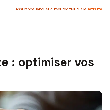
Assurance
Banque
Bourse
Credit
Mutuelle
Retraite
te : optimiser vos
s