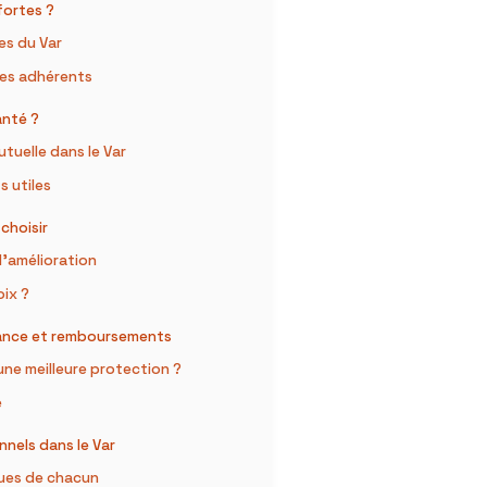
fortes ?
es du Var
 les adhérents
anté ?
tuelle dans le Var
s utiles
choisir
d’amélioration
oix ?
yance et remboursements
une meilleure protection ?
e
nels dans le Var
ques de chacun