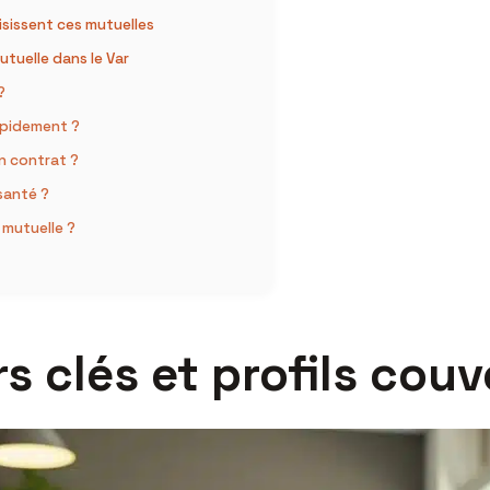
oisissent ces mutuelles
utuelle dans le Var
?
apidement ?
on contrat ?
santé ?
 mutuelle ?
s clés et profils couv