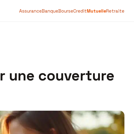
Assurance
Banque
Bourse
Credit
Mutuelle
Retraite
ur une couverture